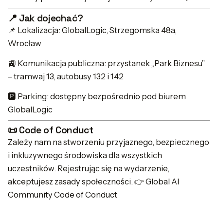
📍 Jak dojechać?
📌 Lokalizacja: GlobalLogic, Strzegomska 48a,
Wrocław
🚉 Komunikacja publiczna: przystanek „Park Biznesu”
– tramwaj 13, autobusy 132 i 142
🅿️ Parking: dostępny bezpośrednio pod biurem
GlobalLogic
📜 Code of Conduct
Zależy nam na stworzeniu przyjaznego, bezpiecznego
i inkluzywnego środowiska dla wszystkich
uczestników. Rejestrując się na wydarzenie,
akceptujesz zasady społeczności. 👉 Global AI
Community Code of Conduct