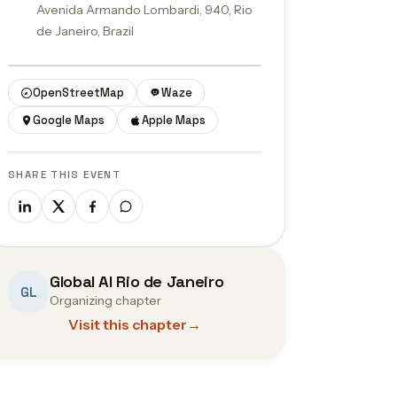
Avenida Armando Lombardi, 940, Rio
de Janeiro, Brazil
© OpenStreetMap contributors
OpenStreetMap
Waze
Google Maps
Apple Maps
SHARE THIS EVENT
Global AI Rio de Janeiro
GL
Organizing chapter
Visit this chapter
→