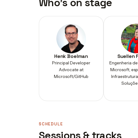
Who's on stage
Henk Boelman
Suellen 
Principal Developer
Engenheria de
Advocate at
Microsoft, esp
Microsoft/GitHub
Infraestrutur
Soluções
SCHEDULE
Sessions & tracks