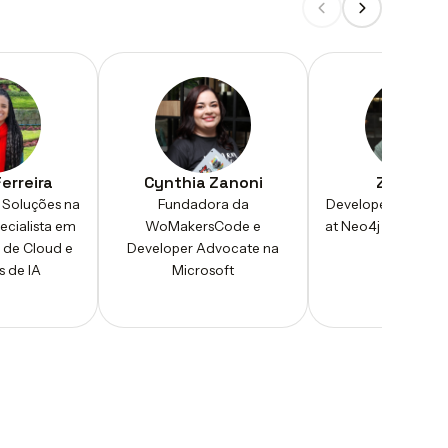
Ferreira
Cynthia Zanoni
Zaid Zai
 Soluções na
Fundadora da
Developer Advoca
ecialista em
WoMakersCode e
at Neo4j | Microso
a de Cloud e
Developer Advocate na
 de IA
Microsoft